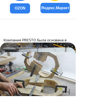
Яндекс.Маркет
OZON
Компания PRESTO была основана в
2018 году на территории Российской
Федерации в городе Ижевске. Presto
- это музыкальные инструменты из
натуральной древесины, созданные
руками опытных мастеров.
За долгий период совместной работы
с ведущими производителями и
брендами музыкальных
инструментов по всему миру, а также
с музыкальными коллективами,
музыкантами и педагогами,
основатели бренда Presto накопили
большой опыт и обширную базу
знаний в области создания, ремонта
и обслуживания любого