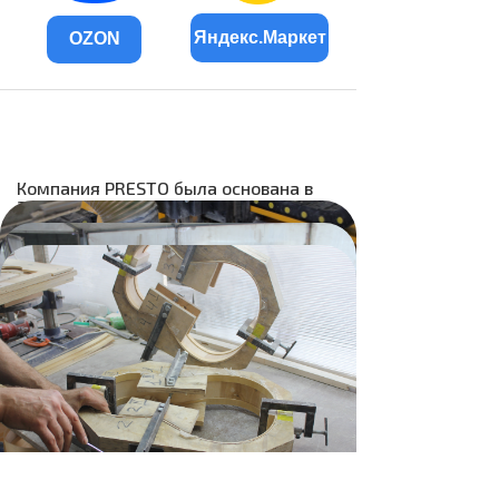
Яндекс.Маркет
OZON
Компания PRESTO была основана в
2018 году на территории Российской
Федерации в городе Ижевске. Presto
- это музыкальные инструменты из
натуральной древесины, созданные
руками опытных мастеров.
За долгий период совместной работы
с ведущими производителями и
брендами музыкальных
инструментов по всему миру, а также
с музыкальными коллективами,
музыкантами и педагогами,
основатели бренда Presto накопили
большой опыт и обширную базу
знаний в области создания, ремонта
и обслуживания любого